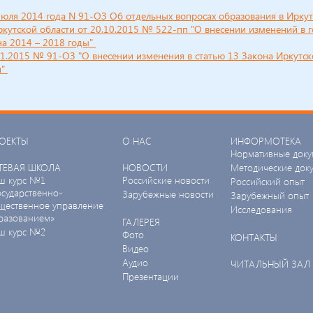
июля 2014 года N 91-ОЗ Об отдельных вопросах образования в Иркут
ркутской области от 20.10.2015 № 522-пп "О внесении изменений в 
на 2014 – 2018 годы"
11.2015 № 91-ОЗ "О внесении изменения в статью 13 Закона Иркутск
и"
ОЕКТЫ
О НАС
ИНФОРМОТЕКА
Нормативные доку
ТЕВАЯ ШКОЛА
НОВОСТИ
Методические док
ш курс №1
Российские новости
Российский опыт
осударственно-
Зарубежные новости
Зарубежный опыт
щественное управление
Исследования
разованием»
ГАЛЕРЕЯ
ш курс №2
Фото
КОНТАКТЫ
Видео
Аудио
ЧИТАЛЬНЫЙ ЗАЛ
Презентации