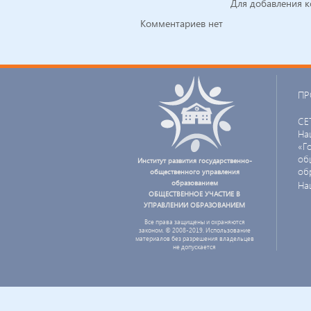
Для добавления 
Комментариев нет
ПР
СЕ
На
«Г
об
Институт развития государственно-
об
общественного управления
образованием
На
ОБЩЕСТВЕННОЕ УЧАСТИЕ В
УПРАВЛЕНИИ ОБРАЗОВАНИЕМ
Все права защищены и охраняются
законом. © 2008-2019. Использование
материалов без разрешения владельцев
не допускается