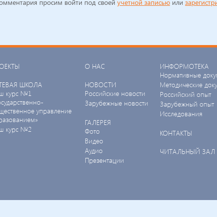
комментария просим войти под своей
учетной записью
или
зарегистр
ОЕКТЫ
О НАС
ИНФОРМОТЕКА
Нормативные доку
ТЕВАЯ ШКОЛА
НОВОСТИ
Методические док
ш курс №1
Российские новости
Российский опыт
осударственно-
Зарубежные новости
Зарубежный опыт
щественное управление
Исследования
разованием»
ГАЛЕРЕЯ
ш курс №2
Фото
КОНТАКТЫ
Видео
Аудио
ЧИТАЛЬНЫЙ ЗАЛ
Презентации