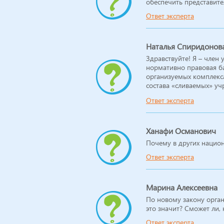
обеспечить представите
Ответ эксперта
Наталья Спиридонов
Здравствуйте! Я – член
нормативно правовая ба
организуемых комплекса
состава «сливаемых» у
Наш лицей – маленькая 
Ответ эксперта
отсюда – небольшое ко
отбор, она обладает з
результатам ЕГЭ’2013 п
выпускников, у нас два 
Ханафи Османович
списке вузов – МГУ, М
Почему в других национ
из 160 учащихся 7-11 
Ответ эксперта
школьников). С 1 янва
двумя детскими садами,
комплекса, в процессе 
педагогов и учащихся.
Марина Алексеевна
закалки», сильной и вл
По новому закону орга
комплекса, уволилась 
это значит? Сможет ли,
объявлен конкурс на до
один независимый канди
Ответ эксперта