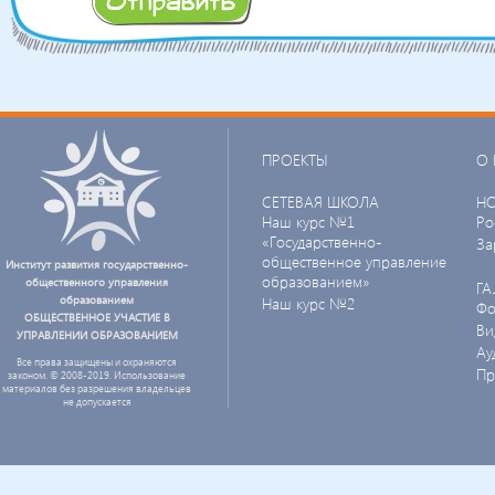
ПРОЕКТЫ
О 
СЕТЕВАЯ ШКОЛА
Н
Наш курс №1
Ро
«Государственно-
За
общественное управление
Институт развития государственно-
образованием»
общественного управления
ГА
образованием
Наш курс №2
Фо
ОБЩЕСТВЕННОЕ УЧАСТИЕ В
Ви
УПРАВЛЕНИИ ОБРАЗОВАНИЕМ
Ау
Все права защищены и охраняются
Пр
законом. © 2008-2019. Использование
материалов без разрешения владельцев
не допускается