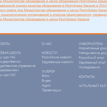
ри Министерстве образования и науки образования Республики Хакас
висимой оценки качества образования в Республике Хакасия в 2016
го совета при Министерстве образования и науки Республики Хакаси
х социологических исследований и опросов общественности, проведе
и Министерстве образования и науки Республики Хакасия
ОЕКТЫ
О НАС
ИНФОРМОТЕКА
Нормативные доку
ТЕВАЯ ШКОЛА
НОВОСТИ
Методические док
ш курс №1
Российские новости
Российский опыт
осударственно-
Зарубежные новости
Зарубежный опыт
щественное управление
Исследования
разованием»
ГАЛЕРЕЯ
ш курс №2
Фото
КОНТАКТЫ
Видео
Аудио
ЧИТАЛЬНЫЙ ЗАЛ
Презентации