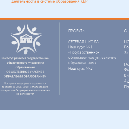
деятельности в системе образования КБР
ПРОЕКТЫ
О 
СЕТЕВАЯ ШКОЛА
Н
Наш курс №1
Ро
«Государственно-
За
общественное управление
Институт развития государственно-
образованием»
общественного управления
ГА
образованием
Наш курс №2
Фо
ОБЩЕСТВЕННОЕ УЧАСТИЕ В
Ви
УПРАВЛЕНИИ ОБРАЗОВАНИЕМ
Ау
Все права защищены и охраняются
Пр
законом. © 2008-2019. Использование
материалов без разрешения владельцев
не допускается