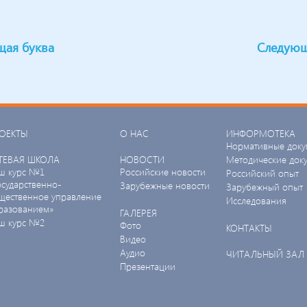
щая буква
Следующ
ОЕКТЫ
О НАС
ИНФОРМОТЕКА
Нормативные доку
ТЕВАЯ ШКОЛА
НОВОСТИ
Методические док
ш курс №1
Российские новости
Российский опыт
осударственно-
Зарубежные новости
Зарубежный опыт
щественное управление
Исследования
разованием»
ГАЛЕРЕЯ
ш курс №2
Фото
КОНТАКТЫ
Видео
Аудио
ЧИТАЛЬНЫЙ ЗАЛ
Презентации