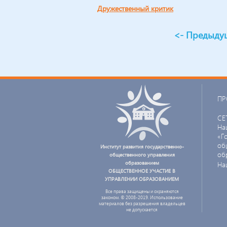
дружественный критик
<- Предыду
ПР
СЕ
На
«Г
об
Институт развития государственно-
об
общественного управления
образованием
На
ОБЩЕСТВЕННОЕ УЧАСТИЕ В
УПРАВЛЕНИИ ОБРАЗОВАНИЕМ
Все права защищены и охраняются
законом. © 2008-2019. Использование
материалов без разрешения владельцев
не допускается