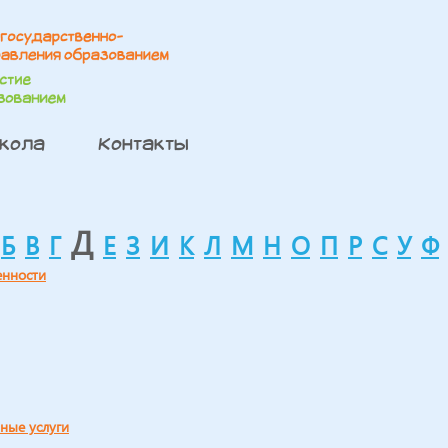
школа
Контакты
Д
Б
В
Г
Е
З
И
К
Л
М
Н
О
П
Р
С
У
Ф
енности
ные услуги