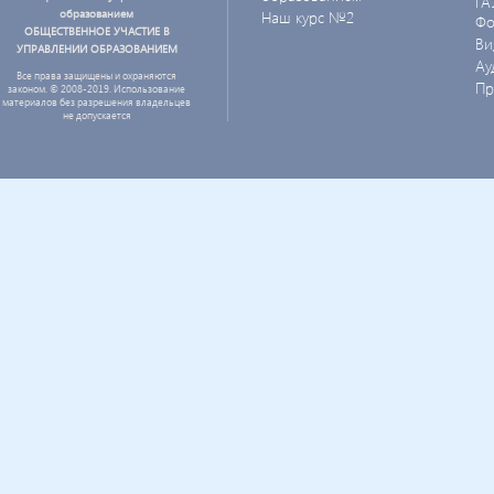
ГА
образованием
Наш курс №2
Фо
ОБЩЕСТВЕННОЕ УЧАСТИЕ В
Ви
УПРАВЛЕНИИ ОБРАЗОВАНИЕМ
Ау
Все права защищены и охраняются
Пр
законом. © 2008-2019. Использование
материалов без разрешения владельцев
не допускается