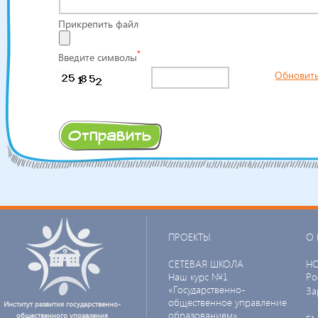
Прикрепить файл
*
Введите символы
Обновит
ПРОЕКТЫ
О 
СЕТЕВАЯ ШКОЛА
Н
Наш курс №1
Ро
«Государственно-
За
общественное управление
Институт развития государственно-
образованием»
общественного управления