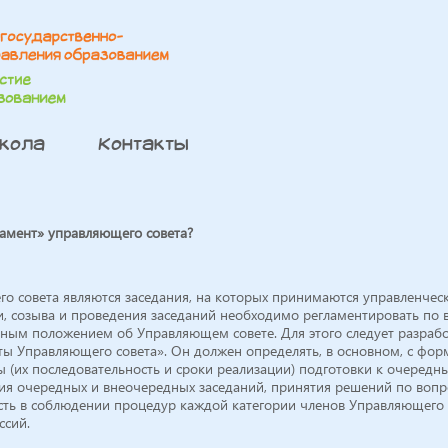
школа
Контакты
ламент» управляющего совета?
 совета являются заседания, на которых принимаются управленчес
и, созыва и проведения заседаний необходимо регламентировать по 
ным положением об Управляющем совете. Для этого следует разрабо
ты Управляющего совета». Он должен определять, в основном, с фо
(их последовательность и сроки реализации) подготовки к очередн
ния очередных и внеочередных заседаний, принятия решений по вопр
ость в соблюдении процедур каждой категории членов Управляющего 
ссий.