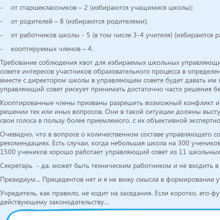
- от старшеклассников – 2 (избираются учащимися школы);
- от родителей – 8 (избираются родителями);
- от работников школы - 5 (в том числе 3-4 учителя) (избираются 
- кооптируемых членов – 4.
Требование соблюдения квот для избираемых школьных управляющих
совете интересов участников образовательного процесса в определ
вместе с директором школы в управляющем совете будет давать им 
управляющий совет рискует принимать достаточно часто решения без
Кооптированные члены призваны разрешить возможный конфликт инт
решении тех или иных вопросов. Они в такой ситуации должны высту
свои голоса в пользу более приемлемого, с их объективной экспертн
Очевидно, что в вопросе о количественном составе управляющего со
рекомендациях. Есть случаи, когда небольшая школа на 300 ученико
1500 учеников хорошо работает управляющий совет из 11 школьны
Секретарь - да, может быть техническим работником и не входить в 
Президиум… Прецедентов нет и я не вижу смысла в формировании у
Учредитель, как правило, не ходит на заседания. Если коротко, его
действующему законодательству…