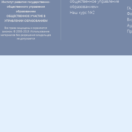
общественное управление
Институт развития государственно-
образованием»
общественного управления
ГА
образованием
Наш курс №2
Фо
ОБЩЕСТВЕННОЕ УЧАСТИЕ В
Ви
УПРАВЛЕНИИ ОБРАЗОВАНИЕМ
Ау
Все права защищены и охраняются
Пр
законом. © 2008-2019. Использование
материалов без разрешения владельцев
не допускается