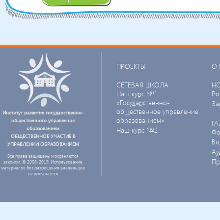
ПРОЕКТЫ
О 
СЕТЕВАЯ ШКОЛА
Н
Наш курс №1
Ро
«Государственно-
За
общественное управление
Институт развития государственно-
образованием»
общественного управления
ГА
образованием
Наш курс №2
Фо
ОБЩЕСТВЕННОЕ УЧАСТИЕ В
Ви
УПРАВЛЕНИИ ОБРАЗОВАНИЕМ
Ау
Все права защищены и охраняются
Пр
законом. © 2008-2019. Использование
материалов без разрешения владельцев
не допускается