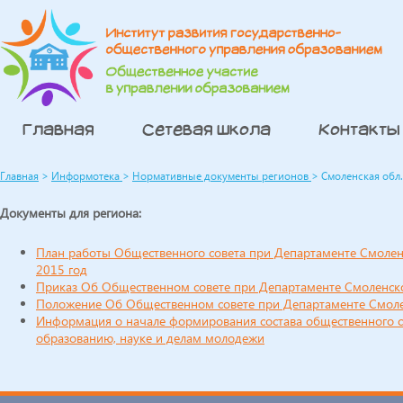
Главная
Сетевая школа
Контакты
Главная
>
Информотека
>
Нормативные документы регионов
>
Смоленская обл.
Документы для региона:
План работы Общественного совета при Департаменте Смолен
2015 год
Приказ Об Общественном совете при Департаменте Смоленско
Положение Об Общественном совете при Департаменте Смоле
Информация о начале формирования состава общественного с
образованию, науке и делам молодежи