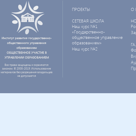
ПРОЕКТЫ
О 
СЕТЕВАЯ ШКОЛА
Н
Наш курс №1
Ро
«Государственно-
За
общественное управление
Институт развития государственно-
образованием»
общественного управления
ГА
образованием
Наш курс №2
Фо
ОБЩЕСТВЕННОЕ УЧАСТИЕ В
Ви
УПРАВЛЕНИИ ОБРАЗОВАНИЕМ
Ау
Все права защищены и охраняются
Пр
законом. © 2008-2019. Использование
материалов без разрешения владельцев
не допускается