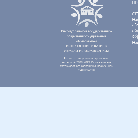
ПР
СЕ
На
«Г
об
Институт развития государственно-
об
общественного управления
образованием
На
ОБЩЕСТВЕННОЕ УЧАСТИЕ В
УПРАВЛЕНИИ ОБРАЗОВАНИЕМ
Все права защищены и охраняются
законом. © 2008-2019. Использование
материалов без разрешения владельцев
не допускается