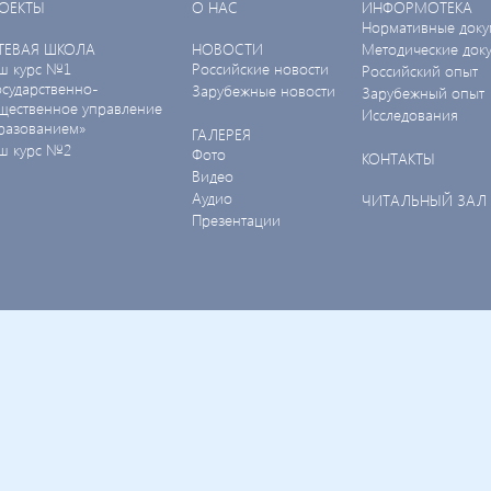
ОЕКТЫ
О НАС
ИНФОРМОТЕКА
Нормативные доку
ТЕВАЯ ШКОЛА
НОВОСТИ
Методические док
ш курс №1
Российские новости
Российский опыт
осударственно-
Зарубежные новости
Зарубежный опыт
щественное управление
Исследования
разованием»
ГАЛЕРЕЯ
ш курс №2
Фото
КОНТАКТЫ
Видео
Аудио
ЧИТАЛЬНЫЙ ЗАЛ
Презентации