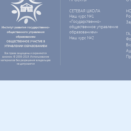
СЕТЕВАЯ ШКОЛА
Н
Наш курс №1
Ро
«Государственно-
За
общественное управление
Институт развития государственно-
образованием»
общественного управления
ГА
образованием
Наш курс №2
Фо
ОБЩЕСТВЕННОЕ УЧАСТИЕ В
Ви
УПРАВЛЕНИИ ОБРАЗОВАНИЕМ
Ау
Все права защищены и охраняются
Пр
законом. © 2008-2019. Использование
материалов без разрешения владельцев
не допускается