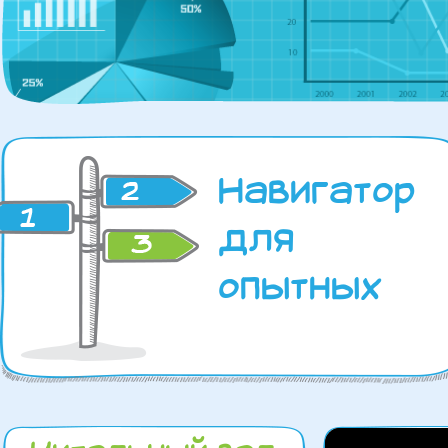
Навигатор
для
опытных